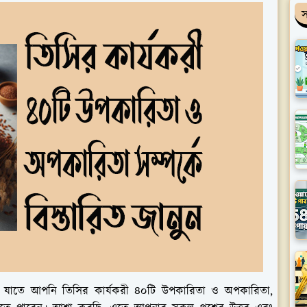
স
লো, যাতে আপনি তিসির কার্যকরী ৪০টি উপকারিতা ও অপকারিতা,