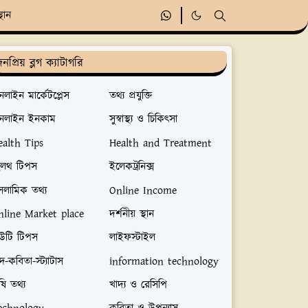
্থান
নপ্রিয় ব্লগ ক্যাটাগরি
লাইন মার্কেটপ্লেস
তথ্য প্রযুক্তি
নলাইন ইনকাম
সুস্বাস্থ্য ও চিকিৎসা
ealth Tips
Health and Treatment
েলথ টিপস
ইলেকট্রনিক্স
সলামিক তথ্য
Online Income
nline Market place
দর্শনীয় স্থান
িউটি টিপস
লাইফস্টাইল
্দ-কবিতা-স্ট্যাটাস
information technology
ষি তথ্য
খাদ্য ও রেসিপি