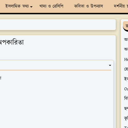
ইসলামিক তথ্য
খাদ্য ও রেসিপি
কবিতা ও উপন্যাস
দর্শনীয় স
জ
অন
অপকারিতা
অ
H
হ
া
ই
O
ব
ছন
কৃ