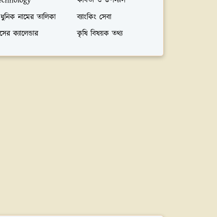
echnology
কবিতা ও উপন্যাস
ধুনিক নামের তালিকা
ব্যাংকিং সেবা
সের ক্যালেন্ডার
কৃষি বিষয়ক তথ্য