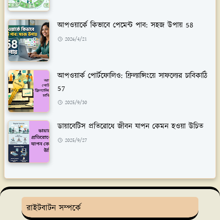
আপওয়ার্কে কিভাবে পেমেন্ট পাব: সহজ উপায় 58
2026/4/21
আপওয়ার্ক পোর্টফোলিও: ফ্রিল্যান্সিংয়ে সাফল্যের চাবিকাঠি
57
2025/9/30
ডায়াবেটিস প্রতিরোধে জীবন যাপন কেমন হওয়া উচিত
2025/9/27
রাইটবাটন সম্পর্কে