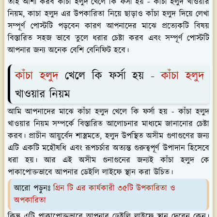
তাই আশা করব কাঁচা হলুদ খেলে কি ফর্সা হয় - কাঁচা হলুদ খাওয়ার
নিয়ম, কাচা হলুদ এর উপকারিতা নিয়ে ছাড়াও কাঁচা হলুদ দিয়ে লেখা
সম্পূর্ণ পোস্টটি পড়বেন কারণ আপনাদের মাঝে প্রত্যেকটি বিষয়
বিস্তারিত সহজ ভাবে তুলে ধরার চেষ্টা করব এবং সম্পূর্ণ পোস্টটি
আপনার জন্য অনেক বেশি বেনিফিট হবে।
কাঁচা হলুদ
খেলে কি ফর্সা হয় -
কাঁচা হলুদ
খাওয়ার নিয়ম
আমি আপনাদের মাঝে কাঁচা হলুদ খেলে কি ফর্সা হয় - কাঁচা হলুদ
খাওয়ার নিয়ম সম্পর্কে বিস্তারিত আলোচনার মাধ্যমে জানানোর চেষ্টা
করব। প্রাচীন আয়ুর্বেদ শাস্ত্রমতে, হলুদ উপস্থিত অসীম গুণাগুণের জন্য
এটি একটি মহৌষধি এবং রূপচর্চার অত্যন্ত গুরুত্বপূর্ণ উপাদান হিসেবে
ধরা হয়। আর এই অসীম গুনাগুনের জন্যই কাঁচা হলুদ কে
পাকাপোক্তভাবে আপনার ডেইলি লাইফে স্থান করা উচিত।
আরো পড়ুনঃ
গ্রিন টি এর কার্যকারী ৩৫টি উপকারিতা ও
অপকারিতা
কিন্তু এটি পাকাপোক্তভাবে আপনার ডেইলি লাইফে স্থান দেবেন কেন।