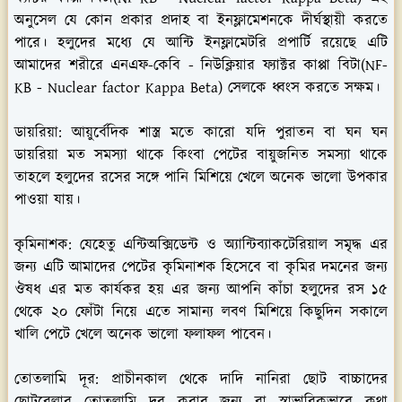
অনুসেল যে কোন প্রকার প্রদাহ বা ইনফ্লামেশনকে দীর্ঘস্থায়ী করতে
পারে। হলুদের মধ্যে যে আন্টি ইনফ্লামেটরি প্রপার্টি রয়েছে এটি
আমাদের শরীরে এনএফ-কেবি - নিউক্লিয়ার ফ্যাক্টর কাপ্পা বিটা(NF-
KB - Nuclear factor Kappa Beta) সেলকে ধ্বংস করতে সক্ষম।
ডায়রিয়া:
আয়ুর্বেদিক শাস্ত্র মতে কারো যদি পুরাতন বা ঘন ঘন
ডায়রিয়া মত সমস্যা থাকে কিংবা পেটের বায়ুজনিত সমস্যা থাকে
তাহলে হলুদের রসের সঙ্গে পানি মিশিয়ে খেলে অনেক ভালো উপকার
পাওয়া যায়।
কৃমিনাশক:
যেহেতু এন্টিঅক্সিডেন্ট ও অ্যান্টিব্যাকটেরিয়াল সমৃদ্ধ এর
জন্য এটি আমাদের পেটের কৃমিনাশক হিসেবে বা কৃমির দমনের জন্য
ঔষধ এর মত কার্যকর হয় এর জন্য আপনি কাঁচা হলুদের রস ১৫
থেকে ২০ ফোঁটা নিয়ে এতে সামান্য লবণ মিশিয়ে কিছুদিন সকালে
খালি পেটে খেলে অনেক ভালো ফলাফল পাবেন।
তোতলামি দূর:
প্রাচীনকাল থেকে দাদি নানিরা ছোট বাচ্চাদের
ছোটবেলার তোতলামি দূর করার জন্য বা স্বাভাবিকভাবে কথা