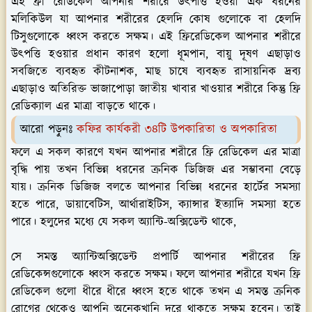
এই ফ্রী রেডিকেল আপনার শরীরে উৎপত্তি হওয়া এক ধরনের
মলিকিউল যা আপনার শরীরের হেলদি কোষ গুলোকে বা হেলদি
টিসুগুলোকে ধ্বংস করতে সক্ষম। এই ফ্রিরেডিকেল আপনার শরীরে
উৎপত্তি হওয়ার প্রধান কারণ হলো ধূমপান, বায়ু দূষণ এছাড়াও
সবজিতে ব্যবহৃত কীটনাশক, মাছ চাষে ব্যবহৃত রাসায়নিক দ্রব্য
এছাড়াও অতিরিক্ত ভাজাপোড়া জাতীয় খাবার খাওয়ার শরীরে কিন্তু ফ্রি
রেডিক্যাল এর মাত্রা বাড়তে থাকে।
আরো পড়ুনঃ
কফির কার্যকরী ৩৪টি উপকারিতা ও অপকারিতা
ফলে এ সকল কারণে যখন আপনার শরীরে ফ্রি রেডিকেল এর মাত্রা
বৃদ্ধি পায় তখন বিভিন্ন ধরনের ক্রনিক ডিজিজ এর সম্ভাবনা বেড়ে
যায়। ক্রনিক ডিজিজ বলতে আপনার বিভিন্ন ধরনের হার্টের সমস্যা
হতে পারে, ডায়াবেটিস, আর্থারাইটিস, ক্যান্সার ইত্যাদি সমস্যা হতে
পারে। হলুদের মধ্যে যে সকল অ্যান্টি-অক্সিডেন্ট থাকে,
সে সমস্ত অ্যান্টিঅক্সিডেন্ট প্রপার্টি আপনার শরীরের ফ্রি
রেডিকেন্সগুলোকে ধ্বংস করতে সক্ষম। ফলে আপনার শরীরে যখন ফ্রি
রেডিকেল গুলো ধীরে ধীরে ধ্বংস হতে থাকে তখন এ সমস্ত ক্রনিক
রোগের থেকেও আপনি অনেকখানি দূরে থাকতে সক্ষম হবেন। তাই