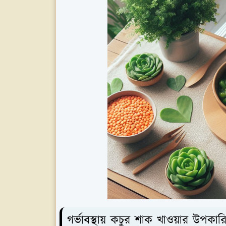
গর্ভাবস্থায় কচুর শাক খাওয়ার উপকার