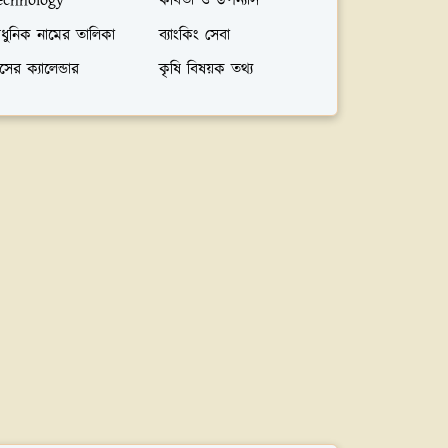
echnology
কবিতা ও উপন্যাস
ধুনিক নামের তালিকা
ব্যাংকিং সেবা
সের ক্যালেন্ডার
কৃষি বিষয়ক তথ্য