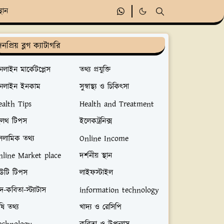
্থান
নপ্রিয় ব্লগ ক্যাটাগরি
লাইন মার্কেটপ্লেস
তথ্য প্রযুক্তি
নলাইন ইনকাম
সুস্বাস্থ্য ও চিকিৎসা
ealth Tips
Health and Treatment
েলথ টিপস
ইলেকট্রনিক্স
সলামিক তথ্য
Online Income
nline Market place
দর্শনীয় স্থান
িউটি টিপস
লাইফস্টাইল
্দ-কবিতা-স্ট্যাটাস
information technology
ষি তথ্য
খাদ্য ও রেসিপি