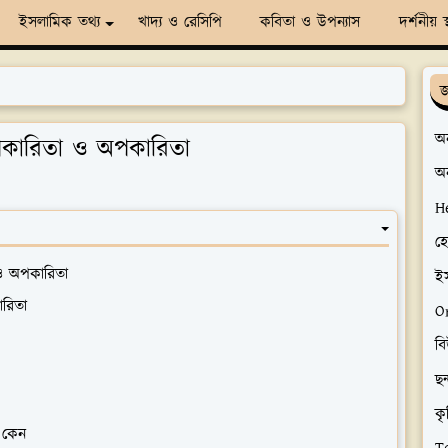
ইসলামিক তথ্য
খাদ্য ও রেসিপি
কবিতা ও উপন্যাস
দর্শনীয় স
জ
অন
 উপকারিতা ও অপকারিতা
অ
H
হ
 ও অপকারিতা
ই
ারিতা
O
ব
ছন
কৃ
 কেন