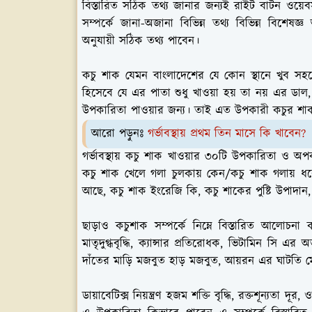
বিস্তারিত সঠিক তথ্য জানার জন্যই রাইট বাটন ওয
সম্পর্কে জানা-অজানা বিভিন্ন তথ্য বিভিন্ন বিশেষজ্
অনুযায়ী সঠিক তথ্য পাবেন।
কচু শাক যেমন বাংলাদেশের যে কোন স্থানে খুব সহজে
হিসেবে যে এর পাতা শুধু খাওয়া হয় তা নয় এর ডাল, নিচে
উপকারিতা পাওয়ার জন্য। তাই এত উপকারী কচুর শাকট
আরো পড়ুনঃ
গর্ভাবস্থায় প্রথম তিন মাসে কি খাবেন?
গর্ভাবস্থায় কচু শাক খাওয়ার ৩০টি উপকারিতা ও অ
কচু শাক খেলে গলা চুলকায় কেন/কচু শাক গলায় 
আছে, কচু শাক ইংরেজি কি, কচু শাকের পুষ্টি উপাদান,
ছাড়াও কচুশাক সম্পর্কে নিম্নে বিস্তারিত আলো
মাতৃদুগ্ধবৃদ্ধি, ক্যান্সার প্রতিরোধক, ভিটামিন সি এ
দাঁতের মাড়ি মজবুত হাড় মজবুত, আয়রন এর ঘাটতি ম
ডায়াবেটিক্স নিয়ন্ত্রণ হজম শক্তি বৃদ্ধি, রক্তশূন্যতা