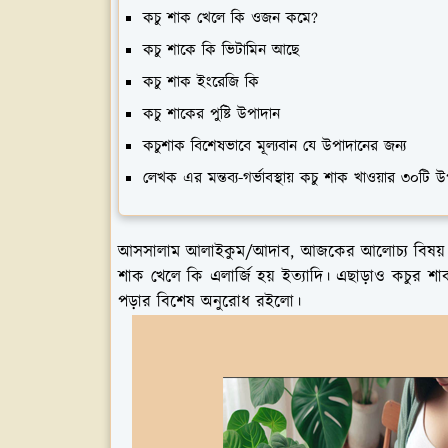
কচু শাক খেলে কি ওজন কমে?
কচু শাকে কি ভিটামিন আছে
কচু শাক ইংরেজি কি
কচু শাকের পুষ্টি উপাদান
কচুশাক বিশেষভাবে মূল্যবান যে উপাদানের জন্য
লেখক এর মন্তব্য-গর্ভাবস্থায় কচু শাক খাওয়ার ৩০ট
আসসালাম আলাইকুম/আদাব, আজকের আলোচ্য বিষয
শাক খেলে কি এলার্জি হয় ইত্যাদি। এছাড়াও কচুর শা
পড়ার বিশেষ অনুরোধ রইলো।