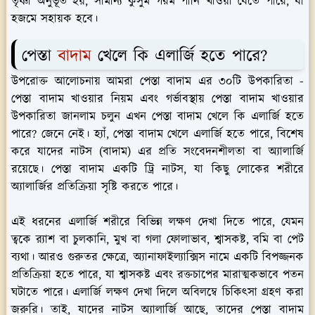
তৃষ্ণা অনুভূত হয়, সামান্য কুসুম গরম পানি খাওয়া যেতে পারে, যা
হজমে সহায়ক হবে।
পেস্তা
বাদাম
খেলে কি এলার্জি হতে পারে?
উপরোক্ত আলোচনায় আমরা পেস্তা বাদাম এর ৩০টি উপকারিতা -
পেস্তা বাদাম খাওয়ার নিয়ম এবং গর্ভাবস্থায় পেস্তা বাদাম খাওয়ার
উপকারিতা জানলাম চলুন এখন পেস্তা বাদাম খেলে কি এলার্জি হতে
পারে? জেনে নেই। হ্যাঁ, পেস্তা বাদাম খেলে এলার্জি হতে পারে, বিশেষ
করে যাদের নাটস (বাদাম) এর প্রতি সংবেদনশীলতা বা অ্যালার্জি
রয়েছে। পেস্তা বাদাম একটি ট্রি নাটস, যা কিছু লোকের শরীরে
অ্যালার্জির প্রতিক্রিয়া সৃষ্টি করতে পারে।
এই ধরনের এলার্জি শরীরে বিভিন্ন লক্ষণ দেখা দিতে পারে, যেমন
ত্বকে র‍্যাশ বা চুলকানি, মুখ বা গলা ফোলাভাব, শ্বাসকষ্ট, বমি বা পেট
ব্যথা। আরও গুরুতর ক্ষেত্রে, অ্যানাফাইল্যাক্সিস নামে একটি বিপজ্জনক
প্রতিক্রিয়া হতে পারে, যা শ্বাসকষ্ট এবং রক্তচাপের মারাত্মকভাবে পতন
ঘটাতে পারে। এলার্জি লক্ষণ দেখা দিলে অবিলম্বে চিকিৎসা গ্রহণ করা
জরুরি। তাই, যাদের নাটস অ্যালার্জি আছে, তাদের পেস্তা বাদাম