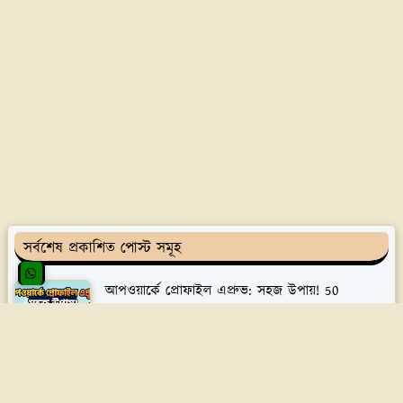
সর্বশেষ প্রকাশিত পোস্ট সমূহ
আপওয়ার্কে প্রোফাইল এপ্রুভ: সহজ উপায়! 50
2026/4/23
আপওয়ার্কে টার্মস অ্যান্ড কন্ডিশন: খুঁটিনাটি 56