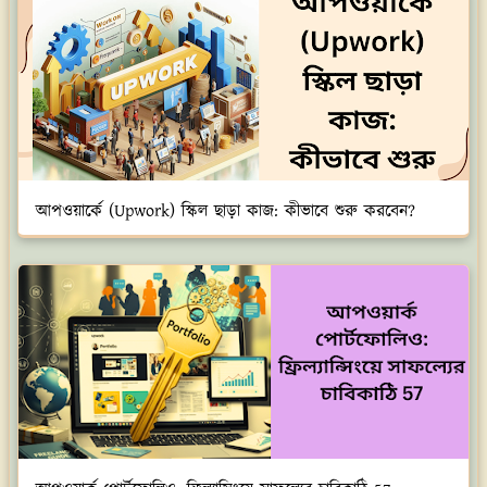
আপওয়ার্কে (Upwork) স্কিল ছাড়া কাজ: কীভাবে শুরু করবেন?