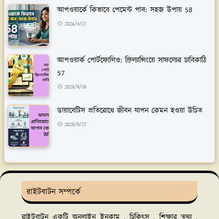
আপওয়ার্কে কিভাবে পেমেন্ট পাব: সহজ উপায় 58
2026/4/21
আপওয়ার্ক পোর্টফোলিও: ফ্রিল্যান্সিংয়ে সাফল্যের চাবিকাঠি
57
2025/9/30
ডায়াবেটিস প্রতিরোধে জীবন যাপন কেমন হওয়া উচিত
2025/9/27
রাইটবাটন সম্পর্কে
রাইটবাটন একটি অনলাইন ইনকাম , চিকিৎস , শিক্ষার তথ্য ,