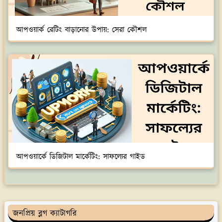
আপওয়ার্ক রেটিং বাড়ানোর উপায়: সেরা কৌশল
আপওয়ার্কে ডিজিটাল মার্কেটিং: সাফল্যের গাইড
জনপ্রিয় ব্লগ ক্যাটাগরি