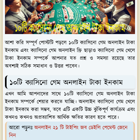
আশা করি সম্পূর্ণ পোস্টটি পড়লে ১০টি ক্যাসিনো গেম অনলাইন টাকা
ইনকাম এবং ক্যাসিনো গেম অনলাইন ফ্রি ছাড়াও ক্যাসিনো গেম খেলে
টাকা ইনকাম সম্পর্কে আপনার যত প্রশ্ন ও সমস্যা রয়েছে তার
অবশ্যই সঠিক সমাধান ও উত্তর পাবেন।
১০টি ক্যাসিনো গেম অনলাইন টাকা ইনকাম
এখন আমি আপনাদের সাথে ১০টি ক্যাসিনো গেম অনলাইন টাকা
ইনকাম সম্পর্কে শেয়ার করতে যাচ্ছি। অনলাইন ক্যাসিনো গেম খেলে
টাকা ইনকাম করা সম্ভব, তবে এটি একটি উচ্চ ঝুঁকিপূর্ণ কার্যক্রম এবং
কখনও কখনও অপ্রত্যাশিত আর্থিক ক্ষতির কারণ হতে পারে।
আরো পড়ুনঃ
অনলাইন ২১ টি টাইপিং জব ডেইলি পেমেন্ট জেনে
নিন