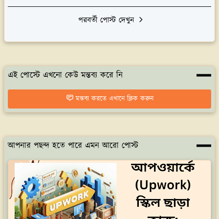
পরবর্তী পোস্ট দেখুন
এই পোস্টে এখনো কেউ মন্তব্য করে নি
মন্তব্য করতে এখানে ক্লিক করুন
আপনার পছন্দ হতে পারে এমন আরো পোস্ট