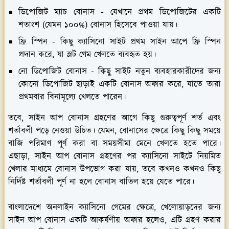
ডিপোজিট ম্যাচ বোনাস - যেখানে প্রথম ডিপোজিটের একটি
শতাংশ (যেমন ১০০%) বোনাস হিসেবে পাওয়া যায়।
ফ্রি স্পিন - কিছু ক্যাসিনো সাইট প্রথম সাইন আপে ফ্রি স্পিন
প্রদান করে, যা স্লট গেম খেলতে ব্যবহৃত হয়।
নো ডিপোজিট বোনাস - কিছু সাইট নতুন ব্যবহারকারীদের জন্য
কোনো ডিপোজিট ছাড়াই একটি বোনাস অফার করে, যাতে তারা
প্রথমবার বিনামূল্যে খেলতে পারেন।
তবে, সাইন আপ বোনাস গ্রহণের আগে কিছু গুরুত্বপূর্ণ শর্ত এবং
শর্তাবলী পড়ে নেওয়া উচিত। যেমন, বোনাসের ক্ষেত্রে কিছু কিছু সময়ে
বাজি পরিমাণ পূর্ণ করা বা সময়সীমা মেনে খেলতে হতে পারে।
এছাড়া, সাইন আপ বোনাস গ্রহণের পর ক্যাসিনো সাইটে নিয়মিত
খেলার মাধ্যমে বোনাস উপভোগ করা যায়, তবে কখনও কখনও কিছু
নির্দিষ্ট শর্তাবলী পূর্ণ না হলে বোনাস বাতিল হয়ে যেতে পারে।
বাংলাদেশে অনলাইন ক্যাসিনো গেমের ক্ষেত্রে, খেলোয়াড়দের জন্য
সাইন আপ বোনাস একটি আকর্ষণীয় অফার হলেও, এটি গ্রহণ করার