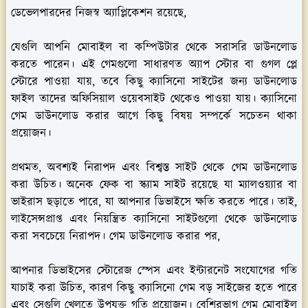
ডেভেলপারদের নিজস্ব অ্যাপ্লিকেশন রয়েছে,
যেগুলি আপনি মোবাইল বা কম্পিউটার থেকে সরাসরি ডাউনলোড
করতে পারেন। এই গেমগুলো সাধারণত অ্যাপ স্টোর বা গুগল প্লে
স্টোরে পাওয়া যায়, তবে কিছু ক্যাসিনো সাইটের জন্য ডাউনলোড
ফাইল তাদের অফিসিয়াল ওয়েবসাইট থেকেও পাওয়া যায়। ক্যাসিনো
গেম ডাউনলোড করার আগে কিছু বিষয় সম্পর্কে সচেতন থাকা
প্রয়োজন।
প্রথমত, অবশ্যই নিরাপদ এবং বিশ্বস্ত সাইট থেকে গেম ডাউনলোড
করা উচিত। অনেক ফেক বা স্ক্যাম সাইট রয়েছে যা ম্যালওয়্যার বা
ভাইরাস ছড়াতে পারে, যা আপনার ডিভাইসে ক্ষতি করতে পারে। তাই,
লাইসেন্সপ্রাপ্ত এবং নিয়ন্ত্রিত ক্যাসিনো সাইটগুলো থেকে ডাউনলোড
করা সবচেয়ে নিরাপদ। গেম ডাউনলোড করার পর,
আপনার ডিভাইসের স্টোরেজ স্পেস এবং ইন্টারনেট সংযোগের গতি
যাচাই করা উচিত, কারণ কিছু ক্যাসিনো গেম বড় সাইজের হতে পারে
এবং সেগুলি খেলতে উপযুক্ত গতি প্রয়োজন। বেশিরভাগ গেম মোবাইল