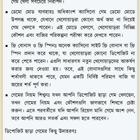
গেম খেলা সবচেয়ে নিরাপদ।
ডেমো মোড ব্যবহারঃ
অধিকাংশ ক্যাসিনো গেম ডেমো মোডে
উপলব্ধ থাকে, যেখানে খেলোয়াড়রা কোনো অর্থ জমা না দিয়েই
গেম খেলতে পারেন। এই মোডে খেললে, খেলোয়াড়রা বিভিন্ন
কৌশল এবং বাজির পরিকল্পনা পরীক্ষা করে দেখতে পারেন।
ফ্রি বোনাস ও ফ্রি স্পিনঃ
অনেক ক্যাসিনো সাইট ফ্রি বোনাস বা ফ্রি
স্পিন প্রদান করে থাকে, যা খেলোয়াড়রা কোনো ডিপোজিট না
করে পেতে পারেন। এগুলি সাধারণত নতুন খেলোয়াড়দের আকর্ষণ
করার জন্য দেওয়া হয়। তবে, এই বোনাসগুলির সাথে কিছু
শর্তাবলী থাকতে পারে, যেমন একটি নির্দিষ্ট পরিমাণ বাজি বা
জয়ের শর্ত পূর্ণ করা।
গেমের নিয়ম শিখুনঃ
যখন আপনি ডিপোজিট ছাড়া গেম খেলছেন,
তখন গেমের নিয়ম এবং কৌশলগুলি ভালভাবে শিখতে চেষ্টা
করুন। এতে পরবর্তীতে যদি আপনি রিয়েল মানি গেমে অংশ নেন,
তবে আপনি আরও সতর্ক এবং সফল হতে পারবেন।
ডিপোজিট ছাড়া গেমের কিছু উদাহরণঃ