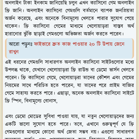
অনলাইন টাকা ইনকাম জানিয়েছি চলুন এখন ক্যাসিনো গেম অনলাইন
ফ্রি জানি। অনলাইন ক্যাসিনো গেমগুলি বর্তমানে ব্যাপক জনপ্রিয়তা
অর্জন করেছে, এবং অনেকে বিনামূল্যে খেলতে পারার সুযোগ পেয়ে
থাকেন। ফ্রি ক্যাসিনো গেমের মাধ্যমে খেলোয়াড়রা বাস্তব অর্থ
হারানোর ঝুঁকি ছাড়াই গেমগুলো অভিজ্ঞতা অর্জন করতে পারেন।
আরো পড়ুনঃ
ফাইভারে দ্রুত কাজ পাওয়ার ২০ টি উপায় জেনে
রাখুন
এই ধরনের গেমগুলি সাধারণত অনলাইন ক্যাসিনো সাইটগুলোর মধ্যে
উপলব্ধ থাকে, যেখানে খেলোয়াড়রা ফ্রি রাউন্ড বা ডেমো ভার্সন খেলতে
পারেন। ফ্রি ক্যাসিনো গেমে, খেলোয়াড়রা তাদের কৌশল এবং গেমের
নিয়মের সাথে পরিচিত হতে পারেন, যা তাদের পরে প্রাইম বাজির
গেমে সাহায্য করতে পারে। এছাড়া, অনেক অনলাইন ক্যাসিনো সাইটে
ফ্রি স্পিন, বিনামূল্যে বোনাস,
এবং ডেমো মোডের সুবিধা পাওয়া যায়, যা নতুন খেলোয়াড়দের জন্য
একটি ভালো সুযোগ হতে পারে। তবে, এখানে গুরুত্বপূর্ণ যে ফ্রি
গেমগুলোর মাধ্যমে কোনো অর্থ জেতা সম্ভব নয়। এগুলো সাধারণত