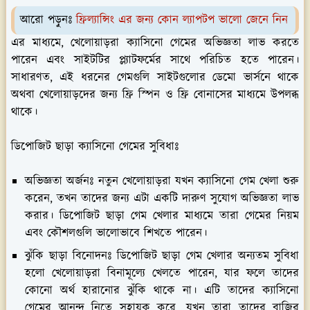
আরো পড়ুনঃ
ফ্রিল্যান্সিং এর জন্য কোন ল্যাপটপ ভালো জেনে নিন
এর মাধ্যমে, খেলোয়াড়রা ক্যাসিনো গেমের অভিজ্ঞতা লাভ করতে
পারেন এবং সাইটটির প্ল্যাটফর্মের সাথে পরিচিত হতে পারেন।
সাধারণত, এই ধরনের গেমগুলি সাইটগুলোর ডেমো ভার্সনে থাকে
অথবা খেলোয়াড়দের জন্য ফ্রি স্পিন ও ফ্রি বোনাসের মাধ্যমে উপলব্ধ
থাকে।
ডিপোজিট ছাড়া ক্যাসিনো গেমের সুবিধাঃ
অভিজ্ঞতা অর্জনঃ
নতুন খেলোয়াড়রা যখন ক্যাসিনো গেম খেলা শুরু
করেন, তখন তাদের জন্য এটা একটি দারুণ সুযোগ অভিজ্ঞতা লাভ
করার। ডিপোজিট ছাড়া গেম খেলার মাধ্যমে তারা গেমের নিয়ম
এবং কৌশলগুলি ভালোভাবে শিখতে পারেন।
ঝুঁকি ছাড়া বিনোদনঃ
ডিপোজিট ছাড়া গেম খেলার অন্যতম সুবিধা
হলো খেলোয়াড়রা বিনামূল্যে খেলতে পারেন, যার ফলে তাদের
কোনো অর্থ হারানোর ঝুঁকি থাকে না। এটি তাদের ক্যাসিনো
গেমের আনন্দ নিতে সহায়ক করে, যখন তারা তাদের বাজির