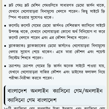
স্লট গেমঃ
স্লট মেশিন গেমগুলিতে সাধারণত ডেমো ভার্সন থাকে,
যেখানে খেলোয়াড়রা বিনামূল্যে খেলতে পারেন। কিছু সাইটে ফ্রি
স্পিন পাওয়ার সুযোগও থাকে।
রুলেটঃ
রুলেট গেমের ডেমো ভার্সনও বেশিরভাগ ক্যাসিনো সাইটে
উপলব্ধ থাকে, যেখানে খেলোয়াড়রা কোনো অর্থ বিনিয়োগ না করে
রুলেট খেলতে পারেন এবং এর কৌশল শিখতে পারেন।
ব্ল্যাকজ্যাকঃ
ব্ল্যাকজ্যাকের ডেমো ভার্সনেও খেলোয়াড়রা বিনামূল্যে
খেলার সুযোগ পেয়ে থাকেন। এতে তারা কৌশল এবং পয়েন্ট
সিস্টেম শিখতে পারেন।
ক্র্যাপসঃ
ক্র্যাপস গেমের ফ্রি ভার্সন অনেক সাইটে পাওয়া যায়,
যেখানে খেলোয়াড়রা বাজির কৌশল এবং ডাইসের ফলাফল নিয়ে
পরীক্ষা-নিরীক্ষা করতে পারেন।
বাংলাদেশ অনলাইন ক্যাসিনো গেম/অনলাইন
ক্যাসিনো গেম বাংলাদেশ