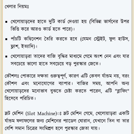
খেলার নিয়মঃ
খেলোয়াড়দের হাতে দুটি কার্ড দেওয়া হয় (বিভিন্ন ভার্সনের উপর
ভিত্তি করে আরও কার্ড হতে পারে)।
পাঁচটি কম্বিনেশন তৈরি করতে হবে (যেমন স্ট্রেইট, ফুল হাউস,
ফ্লাশ, ইত্যাদি)।
খেলোয়াড়রা তাদের বাজি বৃদ্ধির মাধ্যমে গেমে অংশ নেন এবং যার
সবচেয়ে ভালো হাতে সবচেয়ে বড় পুরস্কার জেতে।
কৌশলঃ
পোকারে দক্ষতা গুরুত্বপূর্ণ, কারণ এটি কেবল র্যান্ডম নয়, বরং
কৌশল এবং মনোযোগের ব্যাপার। বাজির সময়, আপনি অন্য
খেলোয়াড়দের মনোভাব বুঝতে চেষ্টা করতে পারেন, এটি "ব্লাফিং"
হিসেবে পরিচিত।
স্লট মেশিন (Slot Machine)ঃ
স্লট মেশিন গেমে, খেলোয়াড়রা একটি
র্যান্ডম ফলাফলের জন্য মেশিনের প্যাডেল ঘোরান, যেখানে তিন বা তার
বেশি সমান চিত্রের সংমিশ্রণ হলে পুরস্কার জেতা যায়।