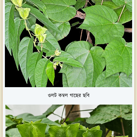
ওলট কম্বল গাছের ছবি