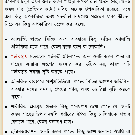
জানলাম চলুন এখন ওলট কম্বল গাছের অপকারিতা জেনে নেই। ওলট
কম্বল গাছ (ডেভিলস কটন) যদিও অনেক উপকারিতা রয়েছে, তবে
এর কিছু অপকারিতা এবং সতর্কতা বিষয়েও সচেতন থাকা উচিত।
নিচে এর কিছু অপকারিতা উল্লেখ করা হলো:
অ্যালার্জি:
গাছের বিভিন্ন অংশ ব্যবহারে কিছু ব্যক্তির অ্যালার্জি
প্রতিক্রিয়া হতে পারে, যেমন ত্বকে র‌্যাশ বা চুলকানি।
গর্ভাবস্থায়
সতর্কতা:
গর্ভবতী মহিলাদের জন্য ওলট কম্বল পাতা বা
গাছের অন্যান্য অংশের ব্যবহার করা উচিত নয়, কারণ এটি
গর্ভাবস্থায় সমস্যা সৃষ্টি করতে পারে।
অতিরিক্ত ব্যবহারে পার্শ্বপ্রতিক্রিয়া:
গাছের বিভিন্ন অংশের অতিরিক্ত
ব্যবহার মলের সমস্যা, পেটের গ্যাস, এবং ডায়রিয়া সৃষ্টি করতে
পারে।
শারীরিক অবস্থায় প্রভাব:
কিছু গবেষণায় দেখা গেছে যে, ওলট
কম্বল গাছের উপাদানগুলি শরীরের উপর কিছু নেতিবাচক প্রভাব
ফেলতে পারে, যেমন রক্তচাপ হ্রাস।
ইন্টারঅ্যাকশন:
ওলট কম্বল গাছের কিছু অংশ অন্যান্য ঔষধি বা