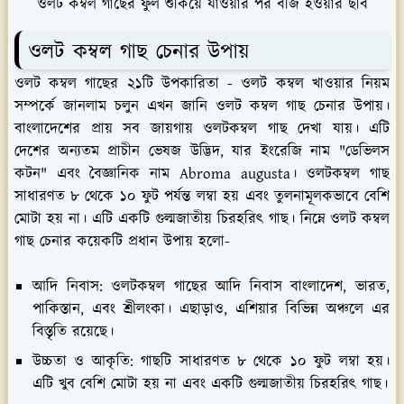
ওলট কম্বল গাছের ফুল শুকিয়ে যাওয়ার পর বীজ হওয়ার ছবি
ওলট কম্বল গাছ চেনার উপায়
ওলট কম্বল গাছের ২১টি উপকারিতা - ওলট কম্বল খাওয়ার নিয়ম
সম্পর্কে জানলাম চলুন এখন জানি ওলট কম্বল গাছ চেনার উপায়।
বাংলাদেশের প্রায় সব জায়গায় ওলটকম্বল গাছ দেখা যায়। এটি
দেশের অন্যতম প্রাচীন ভেষজ উদ্ভিদ, যার ইংরেজি নাম "ডেভিলস
কটন" এবং বৈজ্ঞানিক নাম Abroma augusta। ওলটকম্বল গাছ
সাধারণত ৮ থেকে ১০ ফুট পর্যন্ত লম্বা হয় এবং তুলনামূলকভাবে বেশি
মোটা হয় না। এটি একটি গুল্মজাতীয় চিরহরিৎ গাছ। নিম্নে ওলট কম্বল
গাছ চেনার কয়েকটি প্রধান উপায় হলো-
আদি নিবাস:
ওলটকম্বল গাছের আদি নিবাস বাংলাদেশ, ভারত,
পাকিস্তান, এবং শ্রীলংকা। এছাড়াও, এশিয়ার বিভিন্ন অঞ্চলে এর
বিস্তৃতি রয়েছে।
উচ্চতা ও আকৃতি:
গাছটি সাধারণত ৮ থেকে ১০ ফুট লম্বা হয়।
এটি খুব বেশি মোটা হয় না এবং একটি গুল্মজাতীয় চিরহরিৎ গাছ।