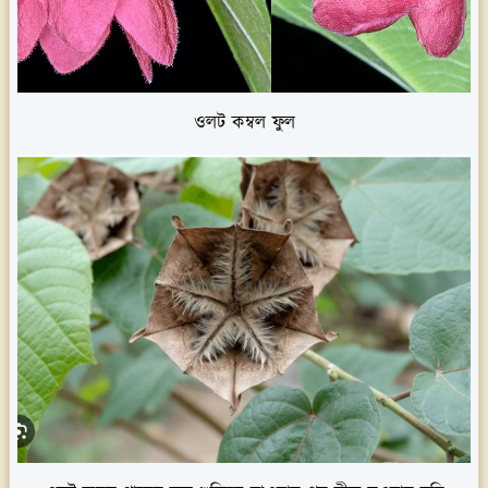
ওলট কম্বল ফুল