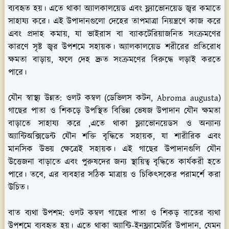
ব্যবহৃত হয়। এতে থাকা অ্যালকালয়েড এবং ফ্ল্যাভোনয়েড জ্বর কমাতে
সাহায্য করে। এই উপাদানগুলো দেহের তাপমাত্রা নিয়ন্ত্রণে কাজ করে
এবং প্রদাহ কমায়, যা ভাইরাস বা ব্যাকটেরিয়াজনিত সংক্রমণের
কারণে সৃষ্ট জ্বর উপশমে সহায়ক। অ্যালকালয়েড শরীরের প্রতিরোধ
ক্ষমতা বাড়ায়, ফলে দেহ দ্রুত সংক্রমণের বিরুদ্ধে লড়াই করতে
পারে।
যৌন স্বাস্থ্য উন্নত:
ওলট কম্বল (ডেভিলস কটন, Abroma augusta)
গাছের পাতা ও শিকড়ে উপস্থিত বিভিন্ন ভেষজ উপাদান যৌন ক্ষমতা
বাড়াতে সাহায্য করে ,এতে থাকা ফ্ল্যাভোনয়েডস ও অন্যান্য
অ্যান্টিঅক্সিডেন্ট যৌন শক্তি বৃদ্ধিতে সহায়ক, যা শারীরিক এবং
মানসিক উভয় ক্ষেত্রেই সহায়ক। এই গাছের উপাদানগুলি যৌন
উত্তেজনা বাড়াতে এবং পুরুষদের জন্য স্থায়িত্ব বৃদ্ধিতে কার্যকরী হতে
পারে। তবে, এর ব্যবহার সঠিক মাত্রায় ও চিকিৎসকের পরামর্শে করা
উচিত।
বাত ব্যথা উপশম:
ওলট কম্বল গাছের পাতা ও শিকড় বাতের ব্যথা
উপশমে ব্যবহৃত হয়। এতে থাকা অ্যান্টি-ইনফ্ল্যামেটরি উপাদান, যেমন