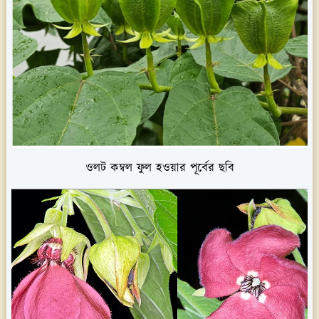
ওলট কম্বল ফুল হওয়ার পূর্বের ছবি