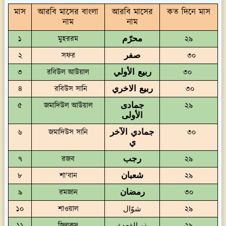
মাস
আরবি মাসের বাংলা
আরবি মাসের
কত দিনে মাস
নাম
নাম
محرّم
১
মুহররম
২৯
صفر
২
সফর
৩০
ربيع الأولي
৩
রবিউল আউয়াল
৩০
ربيع الاخري
৪
রবিউস সানি
৩০
جمادى
৫
জমাদিউল আউয়াল
২৯
الأولی
جمادي الآخر
৬
জমাদিউস সানি
৩০
ي
رجب
৭
রজব
২৯
شعبان
৮
শা'বান
২৯
رمضان
৯
রমজান
৩০
১০
শাওয়াল
شوّال
২৯
১১
জ্বিলকদ
ذو القعدة
২৯