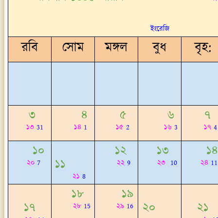
এ
ইংরেজি
রবি
সোম
মঙ্গল
বুধ
বৃহ:
৩
৪
৫
৬
৭
১৩
31
১৪
1
১৫
2
১৬
3
১৭
4
১০
১২
১৩
১৪
১১
২০
7
২২
9
২৩
10
২৪
11
২১
8
১৮
১৯
১৭
২০
২১
২৮
15
২৯
16