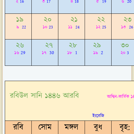
২
16
৩
17
৪
18
৫
19
৬
20
১৯
২০
২১
২২
২৩
৯
22
১০
23
১১
24
১২
25
১৩
26
২৬
২৭
২৮
২৯
৩০
29
30
1
2
১৬
১৭
১৮
১৯
২০
3
রবিউল সানি ১৪৪৬ আরবি
১
আশ্বিন-কার্তিক
ইংরেজি
রবি
সোম
মঙ্গল
বুধ
বৃহ: