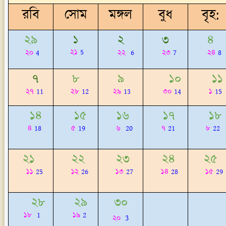
রবি
সোম
মঙ্গল
বুধ
বৃহ:
২৯
১
২
৩
৪
২১
5
২০
4
২২
6
২৩
7
২৪
8
৭
৮
৯
১০
১১
২৭
11
২৮
12
২৯
13
৩০
14
১
15
১৪
১৫
১৬
১৭
১৮
৪
18
৫
19
৬
20
৭
21
৮
22
২১
২২
২৩
২৪
২৫
১১
25
১২
26
১৩
27
১৪
28
১৫
29
২৮
২৯
৩০
১৮
1
১৯
2
3
২০