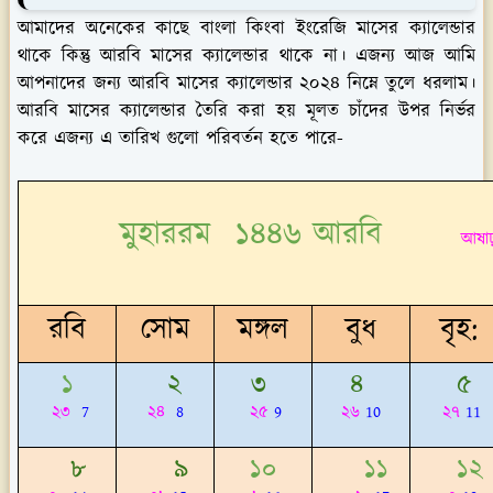
আমাদের অনেকের কাছে বাংলা কিংবা ইংরেজি মাসের ক্যালেন্ডার
থাকে কিন্তু আরবি মাসের ক্যালেন্ডার থাকে না। এজন্য আজ আমি
আপনাদের জন্য আরবি মাসের ক্যালেন্ডার ২০২৪ নিম্নে তুলে ধরলাম।
আরবি মাসের ক্যালেন্ডার তৈরি করা হয় মূলত চাঁদের উপর নির্ভর
করে এজন্য এ তারিখ গুলো পরিবর্তন হতে পারে-
মুহাররম ১৪৪৬ আরবি
আষাঢ
রবি
সোম
মঙ্গল
বুধ
বৃহ:
১
২
৩
৪
৫
২৩
7
২৪
8
২৫
9
২৬
10
২৭
11
৮
৯
১০
১১
১২