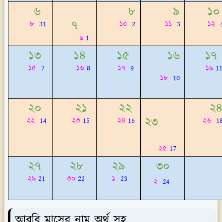
৬
৮
৯
১
৭
৮
31
১০
2
১১
3
১২
৯
1
১৩
১৪
১৫
১৬
১৭
১৫
7
১৬
8
১৭
9
১৯
1
১৮
10
২০
২১
২২
২৪
২৩
২২
14
২৩
15
২৪
16
২৬
1
২৫
17
২৭
২৮
২৯
৩০
২৯
21
৩০
22
১
23
২
24
আরবি মাসের নাম অর্থ সহ