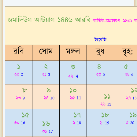
জমাদিউল আউয়াল ১৪৪৬ আরবি
১৪৩১ বা
কার্তিক-অগ্রহায়ণ
ইংরেজি
রবি
সোম
মঙ্গল
বুধ
বৃহ:
১
২
৩
৪
৫
২০
2
২১
3
২৩
5
২৪
6
4
২২
৮
৯
১০
১
১১
11
২৩
9
২৪
10
২৫
২৭
13
২৬
12
১৫
১৭
১৮
১৯
১৬
৩০
16
১
18
২
19
৩
20
৩১
17