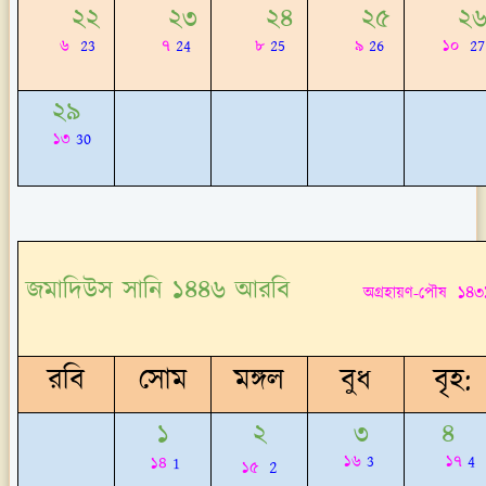
২২
২৩
২৪
২৫
২
৬
23
৭
24
৮
25
৯
26
১০
27
২৯
১৩
30
জমাদিউস সানি ১৪৪৬ আরবি
১৪৩
অগ্রহায়ণ-পৌষ
রবি
সোম
মঙ্গল
বুধ
বৃহ:
১
২
৩
৪
১৬
3
১৭
4
১৪
1
2
১৫