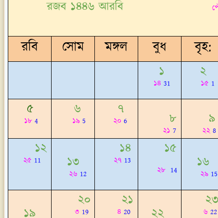
রজব ১৪৪৬ আরবি
পৌষ-ম
রবি
সোম
মঙ্গল
বুধ
বৃহ:
১
২
১৪
31
১৫
1
৫
৬
৭
৮
১৮
4
১৯
5
২০
6
২১
7
২২
8
১২
১৪
১৫
১৩
১৬
২৫
11
২৭
13
২৮
14
২৬
12
২৯
15
২০
২১
২
১৯
২২
৩
19
৪
20
৬
22