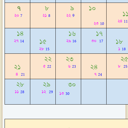
৭
৮
৯
১০
১
9
২০
7
২১
8
২২
২৪
11
২৩
10
১৪
১৬
১৭
১৫
১৮
২৭
14
২৯
16
৩০
17
২৮
15
১
18
২২
২৩
২
২১
২৪
৫
22
৬
23
৮
25
৪
21
৭
24
২৮
২৯
৩০
১১
28
১২
29
১৩
30