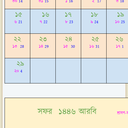
৩০
14
৩১
15
১
16
২
17
৩
18
১৫
১৬
১৭
১৮
১৯
৬
21
৭
22
৮
23
৯
24
১০
25
২২
২৩
২৪
২৫
২৬
১৩
2
8
১৪
29
১৫
30
১৬
31
১৭
1
২৯
২০
4
সফর ১৪৪৬ আরবি
শ্রাবণ-ভা