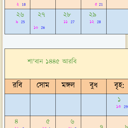
২
18
৫
21
২৬
২৭
২৮
২৯
৯
25
১১
27
১২
28
১০
26
শা'বান ১৪৪৫ আরবি
মাঘ-ফা
মা
রবি
সোম
মঙ্গল
বুধ
বৃহ:
১
১৩
29
৪
৫
৬
৭