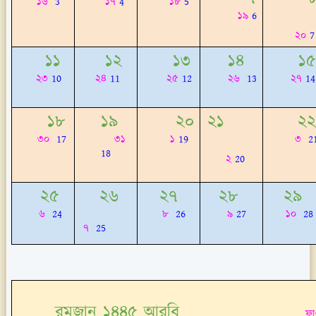
১৬
3
১৭
4
১৮
5
১৯
6
২০
7
১১
১২
১৩
১৪
১৫
২৩
10
২৪
11
২৫
12
২৬
13
২৭
14
১৮
১৯
২০
২১
২২
৩০
17
৩১
১
19
৩
2
18
২
20
২৫
২৬
২৭
২৮
২৯
৬
24
৮
26
৯
27
১০
28
৭
25
রমজান ১৪৪৫ আরবি
ফাগুন-চৈ